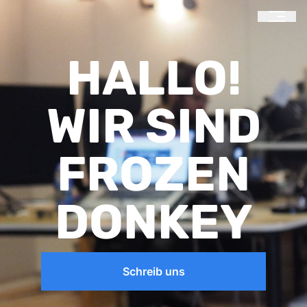
HALLO!
WIR SIND
FROZEN
DONKEY
Schreib uns