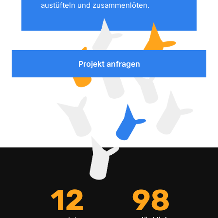
austüfteln und zusammenlöten.
Projekt anfragen
12
98