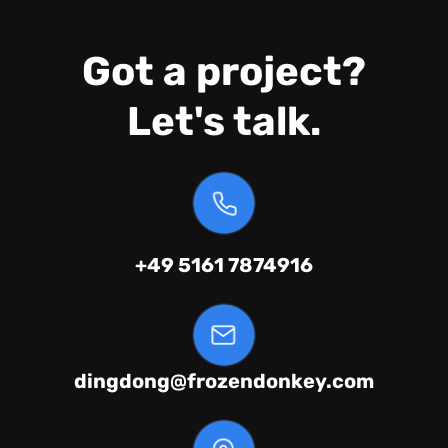
Got a project?
Let's talk.
6194787 1615 94+
moc.yeknodnezorf@gnodgnid