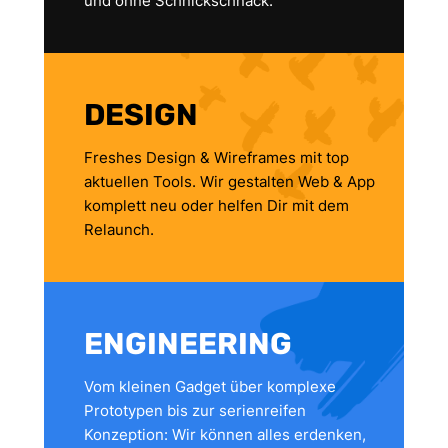
und ohne Schnickschnack.
DESIGN
Freshes Design & Wireframes mit top
aktuellen Tools. Wir gestalten Web & App
komplett neu oder helfen Dir mit dem
Relaunch.
ENGINEERING
Vom kleinen Gadget über komplexe
Prototypen bis zur serienreifen
Konzeption: Wir können alles erdenken,